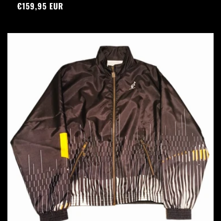
Prezzo
€159,95 EUR
di
listino