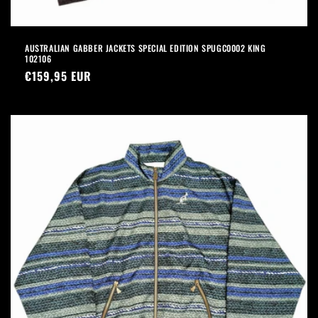
AUSTRALIAN GABBER JACKETS SPECIAL EDITION SPUGC0002 KING
102106
Prezzo
€159,95 EUR
di
listino