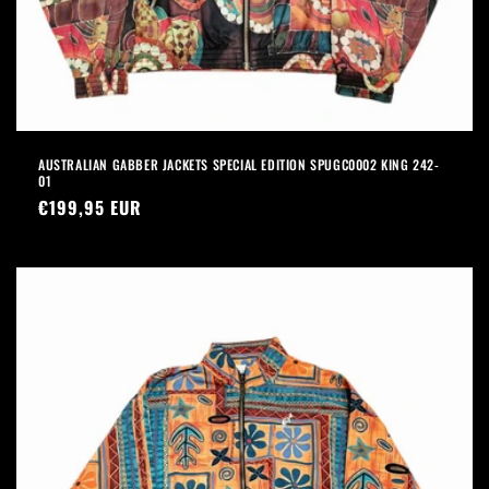
AUSTRALIAN GABBER JACKETS SPECIAL EDITION SPUGC0002 KING 242-
01
Prezzo
€199,95 EUR
di
listino