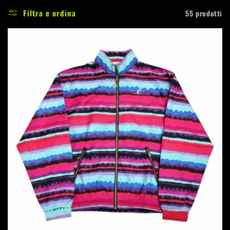
e
Filtra e ordina
55 prodotti
z
i
o
n
e
: