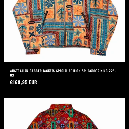
AUSTRALIAN GABBER JACKETS SPECIAL EDITION SPUGC0002 KING 225-
03
Prezzo
€169,95 EUR
di
listino