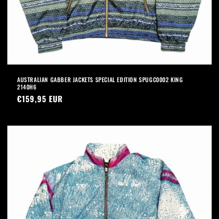
AUSTRALIAN GABBER JACKETS SPECIAL EDITION SPUGC0002 KING
2140H6
Prezzo
€159,95 EUR
di
listino