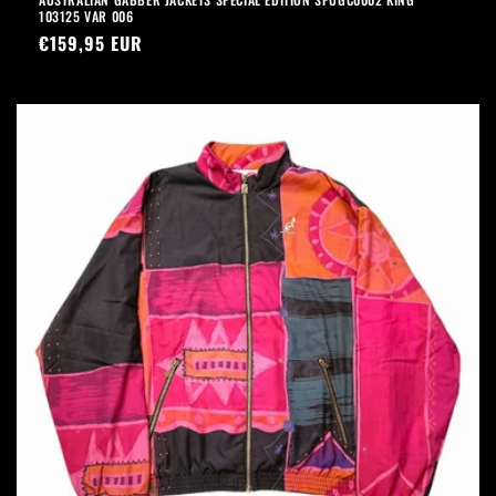
103125 VAR 006
Prezzo
€159,95 EUR
di
listino