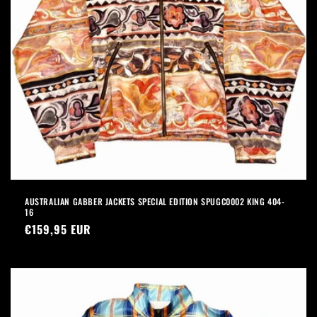
AUSTRALIAN GABBER JACKETS SPECIAL EDITION SPUGC0002 KING 404-
16
Prezzo
€159,95 EUR
di
listino