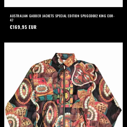
AUSTRALIAN GABBER JACKETS SPECIAL EDITION SPUGC0002 KING COR-
47
Prezzo
€169,95 EUR
di
listino