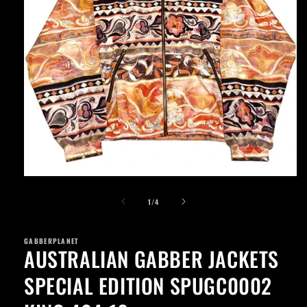
Apri
contenuti
su
multimediali
1
/
4
1
in
finestra
GABBERPLANET
modale
AUSTRALIAN GABBER JACKETS
SPECIAL EDITION SPUGC0002