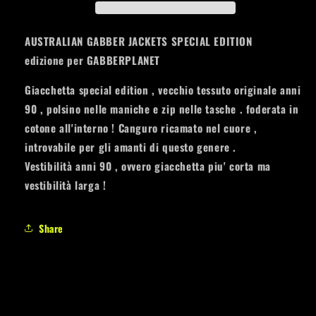
SPUGC0002
SPUGC0002
KING
KING
404-
404-
AUSTRALIAN GABBER JACKETS SPECIAL EDITION
16
16
edizione per GABBERPLANET
Giacchetta special edition , vecchio tessuto originale anni
90 , polsino nelle maniche e zip nelle tasche . foderata in
cotone all'interno ! Canguro ricamato nel cuore ,
introvabile per gli amanti di questo genere .
Vestibilità anni 90 , ovvero giacchetta piu' corta ma
vestibilità larga !
Share