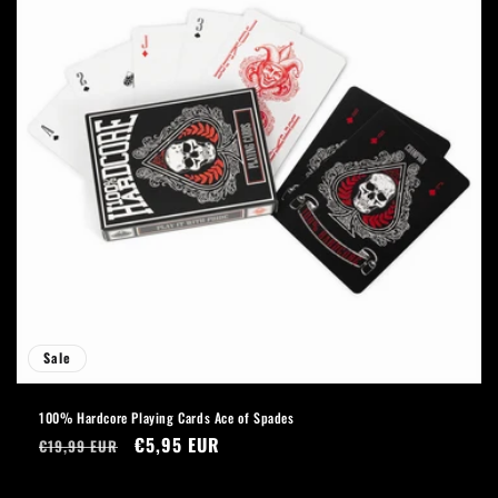
Sale
100% Hardcore Playing Cards Ace of Spades
Normaler
Verkaufspreis
€5,95 EUR
€19,99 EUR
Preis