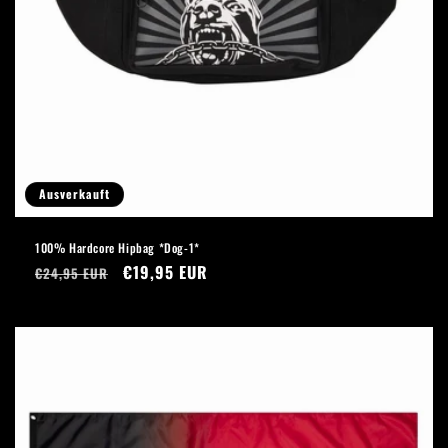
Ausverkauft
100% Hardcore Hipbag *Dog-1*
Normaler
Verkaufspreis
€19,95 EUR
€24,95 EUR
Preis