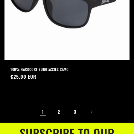
100% HARDCORE SUNGLASSES CAMO
Normaler
€25,00 EUR
Preis
1
2
3
SUBSCRIBE TO OUR