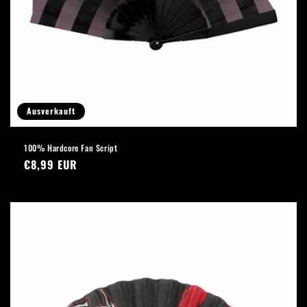
Ausverkauft
100% Hardcore Fan Script
Normaler
€8,99 EUR
Preis