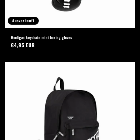
Ausverkauft
Hooligan keychain mini boxing gloves
Normaler
€4,95 EUR
Preis