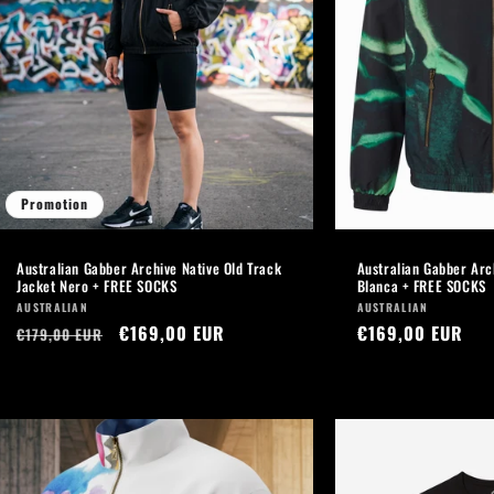
Promotion
Australian Gabber Archive Native Old Track
Australian Gabber Arc
Jacket Nero + FREE SOCKS
Blanca + FREE SOCKS
Fournisseur :
Fournisseur :
AUSTRALIAN
AUSTRALIAN
Prix
Prix
€169,00 EUR
Prix
€169,00 EUR
€179,00 EUR
habituel
promotionnel
habituel