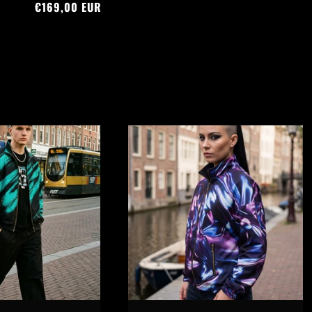
Prix
€169,00 EUR
habituel