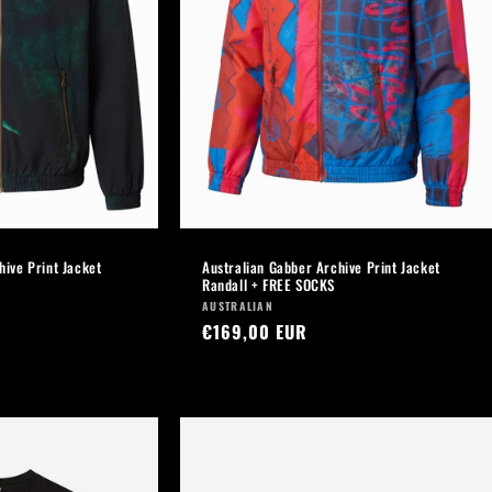
hive Print Jacket
Australian Gabber Archive Print Jacket
Randall + FREE SOCKS
Fournisseur :
AUSTRALIAN
Prix
€169,00 EUR
habituel