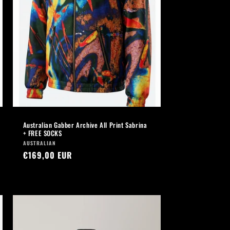
Australian Gabber Archive All Print Sabrina
+ FREE SOCKS
Fournisseur :
AUSTRALIAN
Prix
€169,00 EUR
habituel