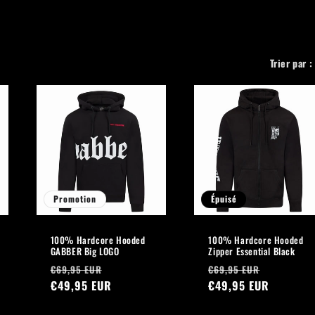
Trier par :
Promotion
Épuisé
100% Hardcore Hooded
100% Hardcore Hooded
GABBER Big LOGO
Zipper Essential Black
Prix
Prix
Prix
Prix
€69,95 EUR
€69,95 EUR
habituel
€49,95 EUR
promotionnel
habituel
€49,95 EUR
promotio
nnel