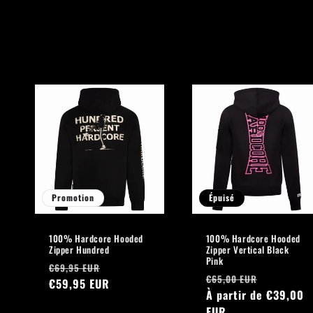
l
l
e
c
t
i
Promotion
Épuisé
o
100% Hardcore Hooded
100% Hardcore Hooded
n
Zipper Hundred
Zipper Vertical Black
Pink
Prix
Prix
€69,95 EUR
Prix
Prix
:
€65,00 EUR
habituel
€59,95 EUR
promotionnel
habituel
À partir de €39,00
promotio
EUR