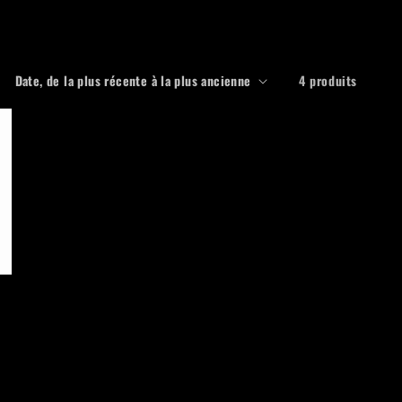
i
o
n
4 produits
nnel