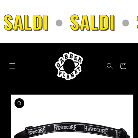
Vai
direttamente
SALDI
•
SALDI
•
ai contenuti
Carrello
Passa alle
informazioni
sul prodotto