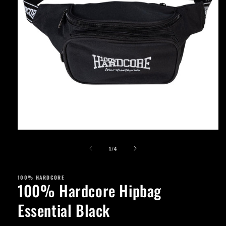
Apri
contenuti
su
multimediali
1
/
4
1
in
finestra
100% HARDCORE
modale
100% Hardcore Hipbag
Essential Black