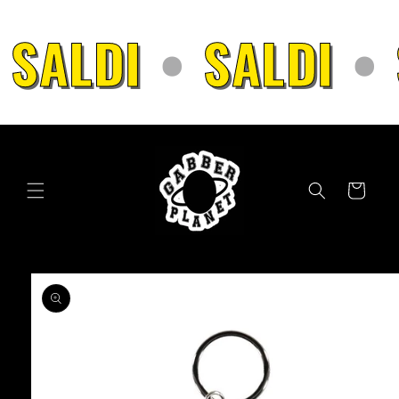
Vai
direttamente
SALDI
•
SALDI
•
ai contenuti
Carrello
Passa alle
informazioni
sul prodotto