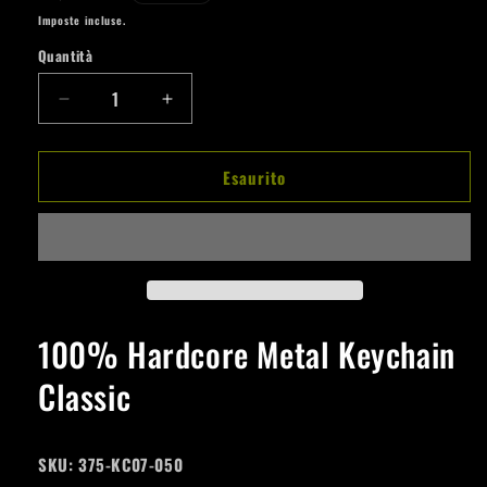
di
Imposte incluse.
listino
Quantità
Quantità
Diminuisci
Aumenta
quantità
quantità
per
per
Esaurito
100%
100%
Hardcore
Hardcore
Metal
Metal
Keychain
Keychain
Classic
Classic
100% Hardcore Metal Keychain
Classic
SKU:
375-KC07-050