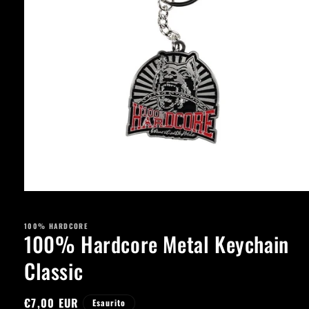
Apri
contenuti
multimediali
100% HARDCORE
1
100% Hardcore Metal Keychain
in
finestra
modale
Classic
Prezzo
€7,00 EUR
Esaurito