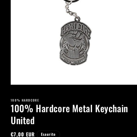
Apri
contenuti
multimediali
100% HARDCORE
1
100% Hardcore Metal Keychain
in
finestra
modale
United
Prezzo
€7,00 EUR
Esaurito