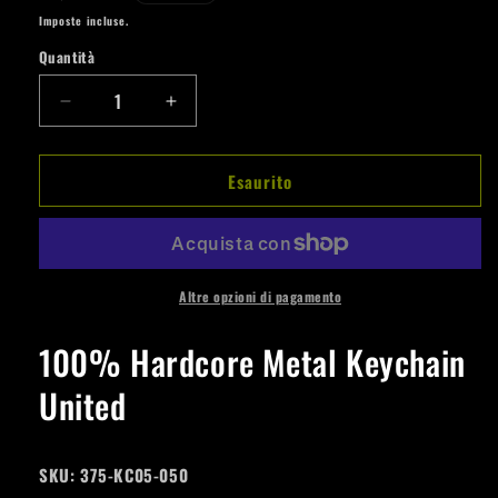
di
Imposte incluse.
listino
Quantità
Quantità
Diminuisci
Aumenta
quantità
quantità
per
per
Esaurito
100%
100%
Hardcore
Hardcore
Metal
Metal
Keychain
Keychain
United
United
Altre opzioni di pagamento
100% Hardcore Metal Keychain
United
SKU:
375-KC05-050