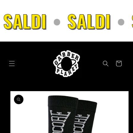
Vai
direttamente
SALDI
•
SALDI
•
ai contenuti
Carrello
Passa alle
informazioni
sul prodotto