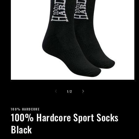
Apri
contenuti
su
multimediali
1
/
2
1
in
finestra
100% HARDCORE
modale
100% Hardcore Sport Socks
Black