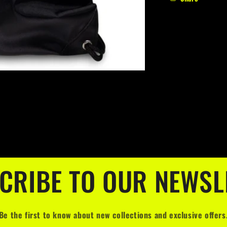
CRIBE TO OUR NEWSL
Be the first to know about new collections and exclusive offers