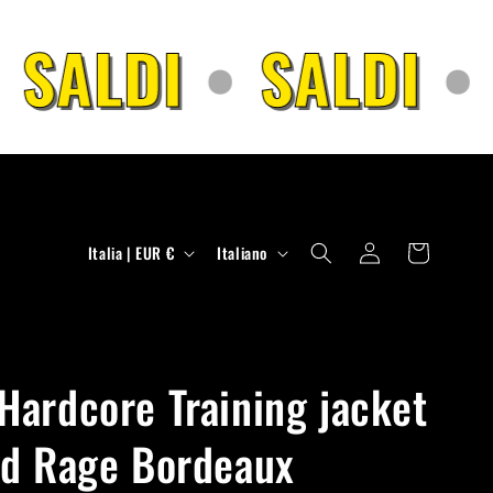
SALDI
•
SALDI
•
P
L
Accedi
Carrello
Italia | EUR €
Italiano
a
i
e
n
s
g
e
u
ardcore Training jacket
/
a
d Rage Bordeaux
A
r