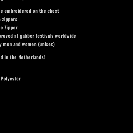
e embroidered on the chest
h zippers
e Zipper
proved at gabber festivals worldwide
by men and women (unisex)
d in the Netherlands!
 Polyester