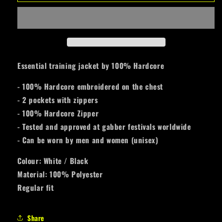
HARDCORE
HARDCORE
TRAINING
TRAINING
JACKET
JACKET
ESSENTIAL
ESSENTIAL
WHITE
WHITE
Essential training jacket by 100% Hardcore
- 100% Hardcore embroidered on the chest
- 2 pockets with zippers
- 100% Hardcore Zipper
- Tested and approved at gabber festivals worldwide
- Can be worn by men and women (unisex)
Colour: White / Black
Material: 100% Polyester
Regular fit
Share