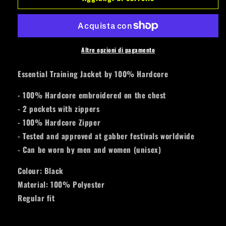
Hardcore
Hardcore
Trainingsuit
Trainingsuit
Essential
Essential
Baby
Baby
Pink/Black
Pink/Black
Altre opzioni di pagamento
Essential Training Jacket by 100% Hardcore
- 100% Hardcore embroidered on the chest
- 2 pockets with zippers
- 100% Hardcore Zipper
- Tested and approved at gabber festivals worldwide
- Can be worn by men and women (unisex)
Colour: Black
Material: 100% Polyester
Regular fit