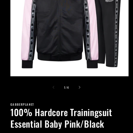
Apri
contenuti
su
multimediali
1
/
4
1
in
finestra
GABBERPLANET
modale
100% Hardcore Trainingsuit
Essential Baby Pink/Black