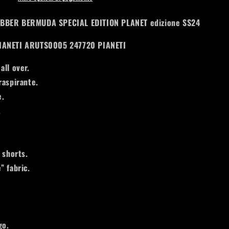
BBER BERMUDA SPECIAL EDITION PLANET edizione SS24
IANETI ARUTS0005 247720 PIANETI
all over.
raspirante.
e.
.
 shorts.
” fabric.
go.