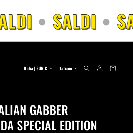
LDI
•
SALDI
•
SA
P
L
Accedi
Carrello
Italia | EUR €
Italiano
a
i
e
n
s
g
e
u
ALIAN GABBER
/
a
DA SPECIAL EDITION
A
r