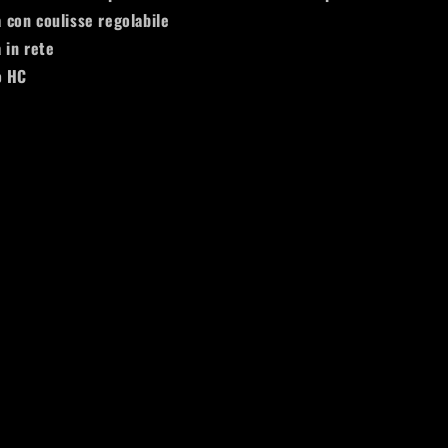
ta con coulisse regolabile
 in rete
o HC