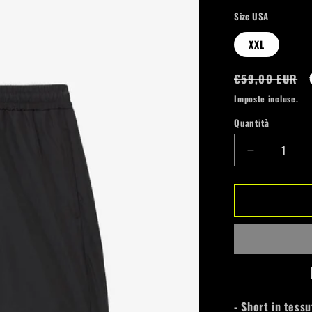
Size USA
XXL
Prezzo
€59,00 EUR
di
Imposte incluse.
listino
Quantità
Quantità
Diminuisci
quantità
per
Australian
Gabber
Hardcourt
BOXER
- Short in tessu