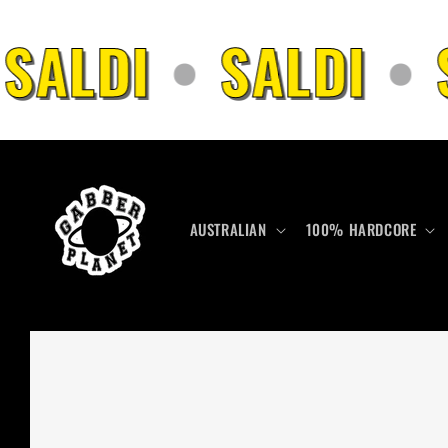
Vai
direttamente
SALDI
•
SALDI
•
S
ai contenuti
AUSTRALIAN
100% HARDCORE
Passa alle
informazioni
sul prodotto