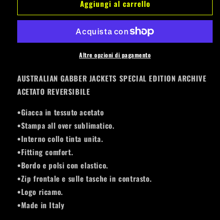
Aggiungi al carrello
AUSTRALIAN
AUSTRALIAN
GABBER
GABBER
JACKETS
JACKETS
ARCHIVE
ARCHIVE
REVERSIBILE
REVERSIBILE
ARUGC0011
ARUGC0011
Altre opzioni di pagamento
EGO01
EGO01
002
002
AUSTRALIAN GABBER JACKETS SPECIAL EDITION ARCHIVE
ACETATO REVERSIBILE
•Giacca in tessuto acetato
•Stampa all over sublimatico.
•Interno collo tinta unita.
•Fitting comfort.
•Bordo e polsi con elastico.
•Zip frontale e sulle tasche in contrasto.
•Logo ricamo.
•Made in Italy