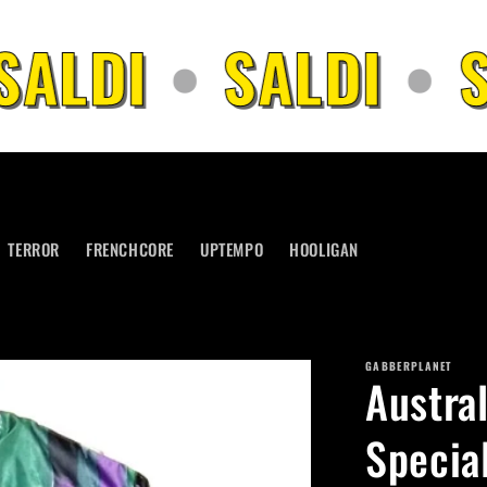
ALDI
•
SALDI
•
S
TERROR
FRENCHCORE
UPTEMPO
HOOLIGAN
GABBERPLANET
Austra
Specia