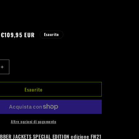
e
a
g
Prezzo
€109,95 EUR
e
Esaurito
le
scontato
o
g
r
Aumenta
a
quantità
f
per
Esaurito
Australian
i
Gabber
c
Jackets
Special
a
Edition
GGG
Altre opzioni di pagamento
var
003
BER JACKETS SPECIAL EDITION edizione FW21