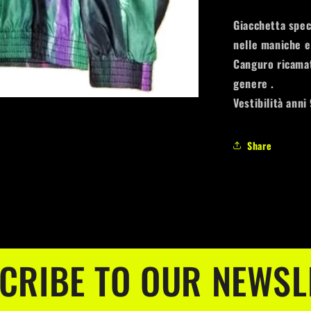
Giacchetta speci
nelle maniche e 
Canguro ricamat
genere .
Vestibilità anni
Share
CRIBE TO OUR NEWSL