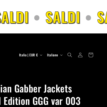
ALDI
•
SALDI
•
SA
P
L
Accedi
Carrello
Italia | EUR €
Italiano
a
i
e
n
s
g
e
u
lian Gabber Jackets
/
a
l Edition GGG var 003
A
r