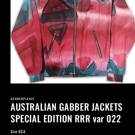
Apri
contenuti
multimediali
GABBERPLANET
1
AUSTRALIAN GABBER JACKETS
in
finestra
modale
SPECIAL EDITION RRR var 022
Size USA