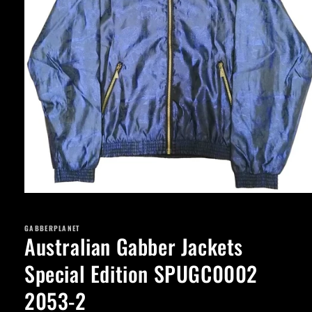
Apri
contenuti
multimediali
GABBERPLANET
1
Australian Gabber Jackets
in
finestra
modale
Special Edition SPUGC0002
2053-2