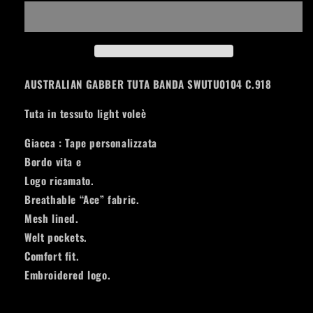
TUTA
TUTA
BANDA
BANDA
SWUTU0104
SWUTU0104
KOMBU
KOMBU
AUSTRALIAN GABBER TUTA BANDA SWUTU0104 C.918
Tuta in tessuto light voleè
Giacca : Tape personalizzata
Bordo vita e
Logo ricamato.
Breathable “Ace” fabric.
Mesh lined.
Welt pockets.
Comfort fit.
Embroidered logo.