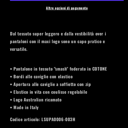
Logo
Logo
Black
Black
Altre opzioni di pagamento
/
/
Sky
Sky
Blue
Blue
Dal tessuto super leggero e dalla vestibilità over i
pantaloni con il maxi logo sono un capo pratico e
versatile.
• Pantalone in tessuto "smash" foderato in COTONE
• Bordi alle caviglie con elastico
• Apertura alle caviglie a soffietto con zip
• Elastico in vita con coulisse regolabile
• Logo Australian ricamato
• Made in Italy
Codice articolo:
LSUPA0006-003H