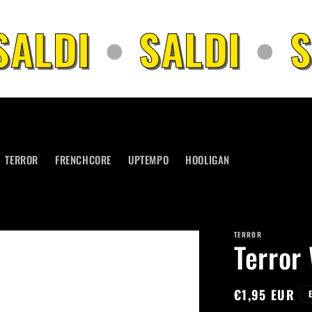
ALDI
•
SALDI
•
S
TERROR
FRENCHCORE
UPTEMPO
HOOLIGAN
TERROR
Terror
Prezzo
€1,95 EUR