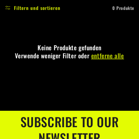
g
Filtern und sortieren
0 Produkte
o
r
i
Keine Produkte gefunden
e
Verwende weniger Filter oder
entferne alle
:
SUBSCRIBE TO OUR
NEWSLETTER