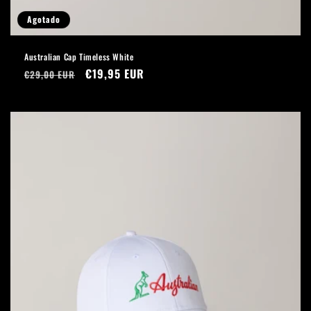
Agotado
Australian Cap Timeless White
Precio
Precio
€19,95 EUR
€29,00 EUR
habitual
de
oferta