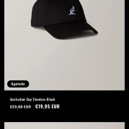
Agotado
Australian Cap Timeless Black
Precio
Precio
€19,95 EUR
€29,00 EUR
habitual
de
oferta