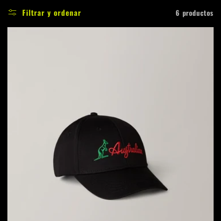
c
Filtrar y ordenar
6 productos
c
i
ó
n
: