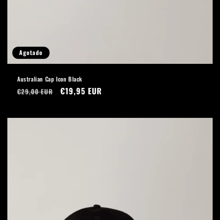
Agotado
Australian Cap Icon Black
Precio
Precio
€19,95 EUR
€29,00 EUR
habitual
de
oferta