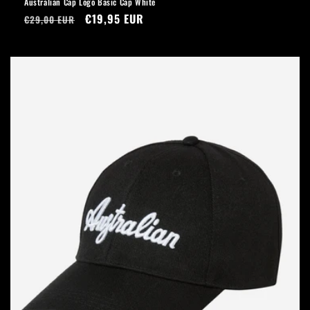
Australian Cap Logo Basic Cap White
Precio
Precio
€19,95 EUR
€29,00 EUR
habitual
de
oferta