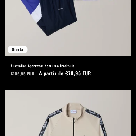
Oferta
Australian Sportwear Nocturna Tracksuit
Precio
Precio
A partir de €79,95 EUR
€109,95 EUR
habitual
de
oferta