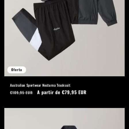
Oferta
Australian Sportwear Nocturna Tracksuit
Precio
Precio
A partir de €79,95 EUR
€109,95 EUR
habitual
de
oferta