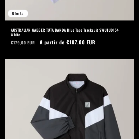
Oferta
AUSTRALIAN GABBER TUTA BANDA Blue Tape Tracksuit SWUTU0154
White
Precio
Precio
A partir de €107,00 EUR
€179,00 EUR
habitual
de
oferta