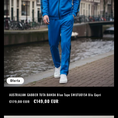
Oferta
AUSTRALIAN GABBER TUTA BANDA Blue Tape SWUTU0154 Blu Capri
Precio
Precio
€149,00 EUR
€179,00 EUR
habitual
de
oferta