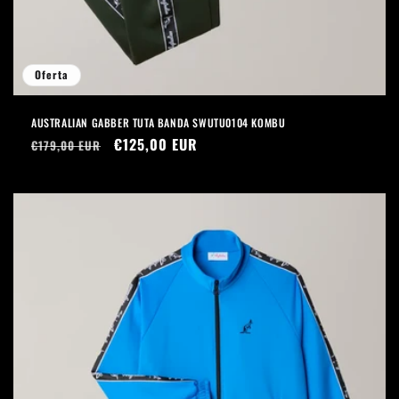
Oferta
AUSTRALIAN GABBER TUTA BANDA SWUTU0104 KOMBU
Precio
Precio
€125,00 EUR
€179,00 EUR
habitual
de
oferta