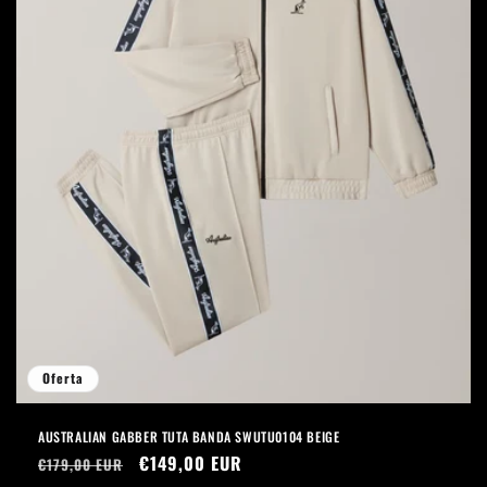
Oferta
AUSTRALIAN GABBER TUTA BANDA SWUTU0104 BEIGE
Precio
Precio
€149,00 EUR
€179,00 EUR