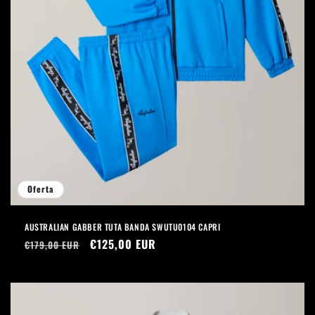
Oferta
AUSTRALIAN GABBER TUTA BANDA SWUTU0104 CAPRI
Precio
Precio
€125,00 EUR
€179,00 EUR
habitual
de
oferta