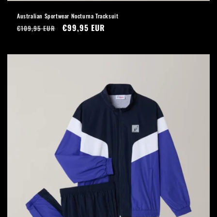
Australian Sportwear Nocturna Tracksuit
Precio
Precio
€99,95 EUR
€109,95 EUR
habitual
de
oferta