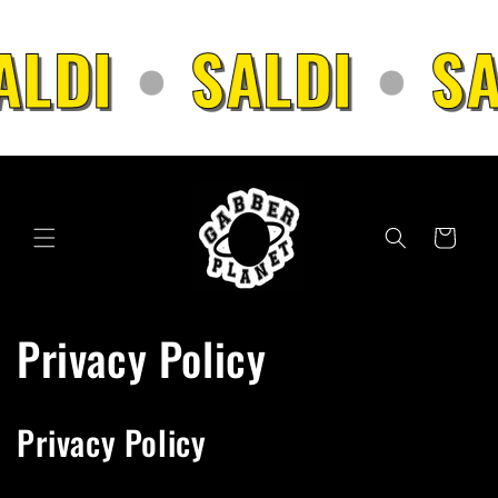
Skip to
content
LDI
•
SALDI
•
SAL
Cart
Privacy Policy
Privacy Policy