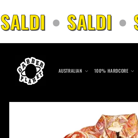
Skip to
content
SALDI
•
SALDI
•
S
AUSTRALIAN
100% HARDCORE
Skip to
product
information