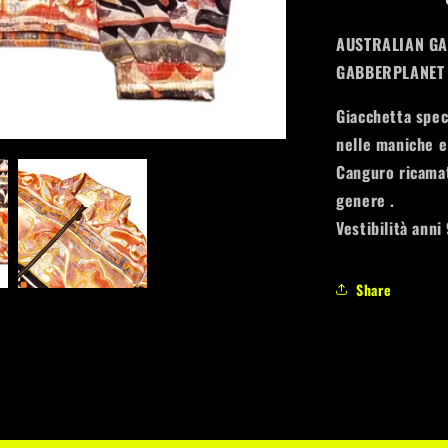
KING
404-
AUSTRALIAN GAB
16
GABBERPLANE
Giacchetta speci
nelle maniche e 
Canguro ricamat
genere .
Vestibilità anni
Share