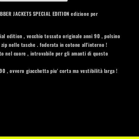
KING
404-
BER JACKETS SPECIAL EDITION edizione per
16
T
al edition , vecchio tessuto originale anni 90 , polsino
zip nelle tasche . foderata in cotone all'interno !
o nel cuore , introvabile per gli amanti di questo
 90 , ovvero giacchetta piu' corta ma vestibilità larga !